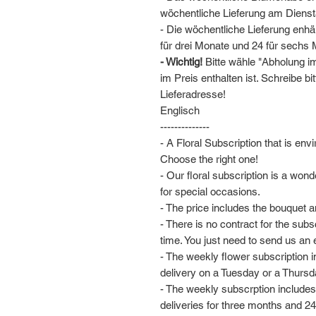
wöchentliche Lieferung am Diens
- Die wöchentliche Lieferung enhäl
für drei Monate und 24 für sechs
- Wichtig!
Bitte wähle "Abholung im
im Preis enthalten ist. Schreibe 
Lieferadresse!
Englisch
--------------
- A Floral Subscription that is env
Choose the right one!
- Our floral subscription is a wond
for special occasions.
- The price includes the bouquet a
- There is no contract for the subs
time. You just need to send us an e
- The weekly flower subscription 
delivery on a Tuesday or a Thursd
- The weekly subscrption includes 
deliveries for three months and 24