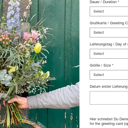
Dauer / Duration
*
Select
Grußkarte / Greeting C
Select
Lieferungstag / Day of 
Select
Größe / Size
*
Select
Datum erster Lieferung /
Hier schreibst Du Deine
for the greeting card (o