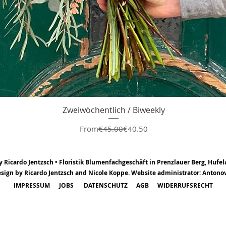
Zweiwöchentlich / Biweekly
Regular Price
Sale Price
From
€45.00
€40.50
Ricardo Jentzsch • Floristik Blumenfachgeschäft in Prenzlauer Berg, Hufela
sign by Ricardo Jentzsch and Nicole Koppe. Website administrator: Antono
IMPRESSUM
JOBS
DATENSCHUTZ
AGB
WIDERRUFSRECHT