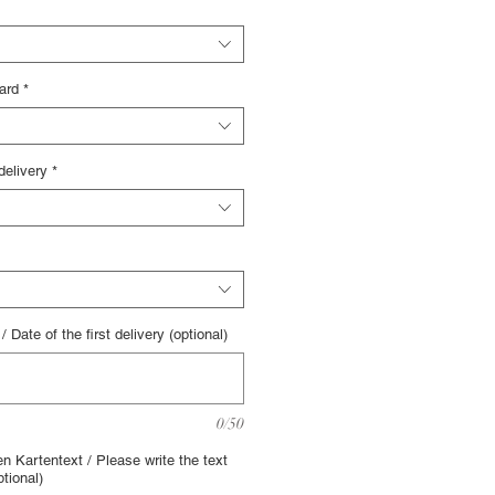
ard
*
delivery
*
 Date of the first delivery (optional)
0/50
n Kartentext / Please write the text
ptional)