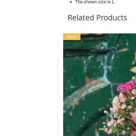
The shown size is L
Related Products
NEW