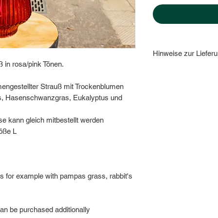
Hinweise zur Lieferu
 in rosa/pink Tönen.
Bitte teile uns die 
und Namen des Empfä
mengestellter Strauß mit Trockenblumen
denselben Tag könn
is, Hasenschwanzgras, Eukalyptus und
werden! Spätere Be
Tag geliefert (ausge
 kann gleich mitbestellt werden
Please give us the 
röße L
and name of the reci
delivery can be acce
Orders that are made 
on the following day
rs for example with pampas grass, rabbit's
holidays.
can be purchased additionally