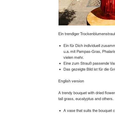
Ein trendiger Trockenblumenstrauß
Ein für Dich individuell zusam
u.a. mit Pampas-Gras, Phalar
vielen mehr.
Eine zum Strauß passende Vase
Das gezeigte Bild ist für die G
English version
A trendy bouquet with dried flowe
tail grass, eucalyptus and others.
A vase that suits the bouquet 