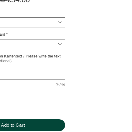
Price
Price
ard
*
n Kartentext / Please write the text
ptional)
0/150
Add to Cart