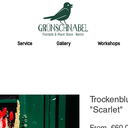
Service
Gallery
Workshops
Trockenb
"Scarlet"
From
 €60.