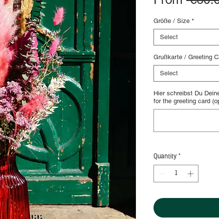
Größe / Size
*
Select
Grußkarte / Greeting C
Select
Hier schreibst Du Deine
for the greeting card (o
Quantity
*