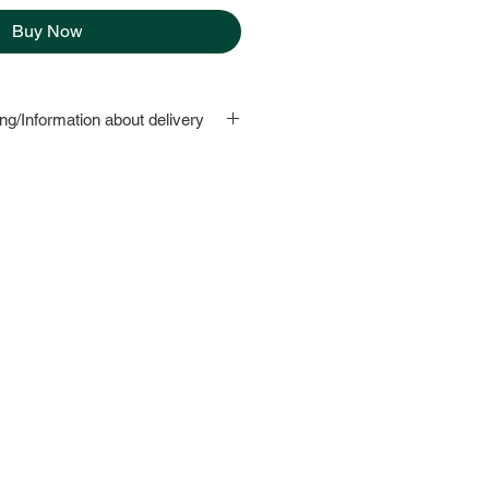
Buy Now
ng/Information about delivery
korrekte Adresse, Telefonnummer
ngers mit. Bestellungen für
en bis 15 Uhr entgegengenommen
stellungen werden am nächsten
schlossen Sonn- und Feiertage).
correct address, telephone number
pient.
Orders for a same day
pted until 3 p.m. on the same day!
later than 3 p.m. will be delivered
, except on Sundays and national